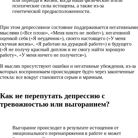
или периода в жизни, когда наши физические и/или
психические силы истощены, а также из-за
генетической предрасположенности.
При этом депрессивное состояние поддерживается негативными
мыслями («Все плохо», «Меня никто не любит»), негативной
оценкой себя («Я неудачник»), своего настоящего («У меня
скучная жизнь», «Я работаю на дурацкой работе») и будущего
(«Я не получу красный диплом и не смогу найти хорошую
работу», «У меня ничего не получится»).
В мыслях присутствуют ошибки и негативные убеждения, из-за
которых воспринимаем происходящее будто через закопченные
стекла: все вокруг становится серым и мрачным.
Как не перепутать депрессию с
тревожностью или выгоранием?
Выгорание происходит в результате истощения от
эмоционального перенапряжения в работе и может