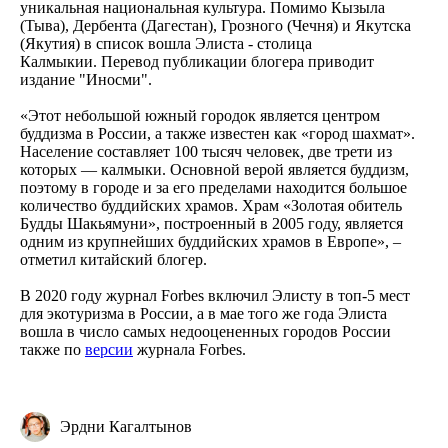
уникальная национальная культура. Помимо Кызыла
(Тыва), Дербента (Дагестан), Грозного (Чечня) и Якутска
(Якутия) в список вошла Элиста - столица
Калмыкии. Перевод публикации блогера приводит
издание "Иносми".
«Этот небольшой южный городок является центром
буддизма в России, а также известен как «город шахмат».
Население составляет 100 тысяч человек, две трети из
которых — калмыки. Основной верой является буддизм,
поэтому в городе и за его пределами находится большое
количество буддийских храмов. Храм «Золотая обитель
Будды Шакьямуни», построенный в 2005 году, является
одним из крупнейших буддийских храмов в Европе», –
отметил китайский блогер.
В 2020 году журнал Forbes включил Элисту в топ-5 мест
для экотуризма в России, а в мае того же года Элиста
вошла в число самых недооцененных городов России
также по
версии
журнала Forbes.
Эрдни Кагалтынов